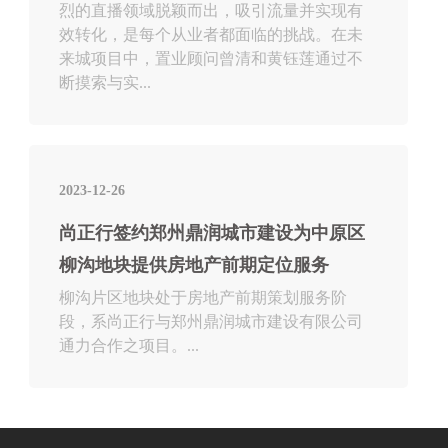
烈的直播领域脱颖而出，吸引流量并实现有
效转化，是每个从业者都面临的挑战。在未
来城项目中，置业顾问曾清和黄钰莲通过不
断摸索与实...
2023-12-26
尚正行签约郑州鼎润城市建设为中原区
柳沟地块提供房地产前期定位服务
柳沟片区地块处于房地产前期策划服务阶
段，系尚正行与郑州鼎润城市建设有限公司
通力合作之项目。...