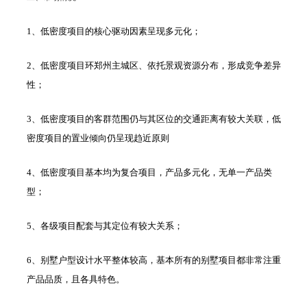
1
、
低密度项目的核心驱动因素呈现
多元化；
2
、
低密度项目环郑州主城区、依托景观资源分布，形成竞争差异
性；
3
、
低密度项目的客群范围仍与其区位的交通距离有较大关联，低
密度项目的置业倾向仍呈现趋近
原则
4
、
低密度项目基本均为复合项目，产品多元化，无单一产品
类
型；
5
、
各级项目配套与其定位有较大
关系
；
6
、
别墅户型设计水平整体较高，基本所有的别墅项目都非常注重
产品品质
，且各具
特色
。